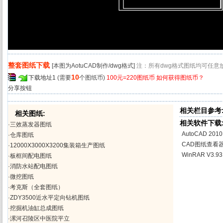
整套图纸下载
[本图为AotuCAD制作/dwg格式]
注：所有dwg格式图纸均可任意
10
下载地址1
(需要
个图纸币)
100元=220图纸币
如何获得图纸币？
分享按钮
相关栏目参考
相关图纸:
相关软件下载
·
三效蒸发器图纸
AutoCAD 20
·
仓库图纸
CAD图纸查看
·
12000X3000X3200集装箱生产图纸
WinRAR V3.
·
板框间配电图纸
·
消防水站配电图纸
·
微挖图纸
·
考克斯（全套图纸）
·
ZDY3500近水平定向钻机图纸
·
挖掘机油缸总成图纸
·
漯河召陵区中医院平立