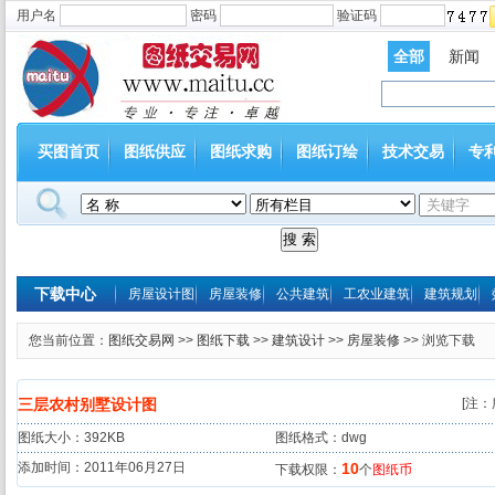
用户名
密码
验证码
全部
新闻
买图首页
图纸供应
图纸求购
图纸订绘
技术交易
专
下载中心
房屋设计图
房屋装修
公共建筑
工农业建筑
建筑规划
您当前位置：
图纸交易网
>>
图纸下载
>>
建筑设计
>>
房屋装修
>> 浏览下载
三层农村别墅设计图
[注
图纸大小：392KB
图纸格式：dwg
添加时间：2011年06月27日
10
下载权限：
个
图纸币