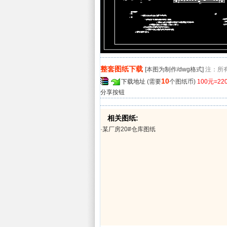
整套图纸下载
[本图为制作/dwg格式]
注：所
10
下载地址
(需要
个图纸币)
100元=2
分享按钮
相关图纸:
·
某厂房20#仓库图纸