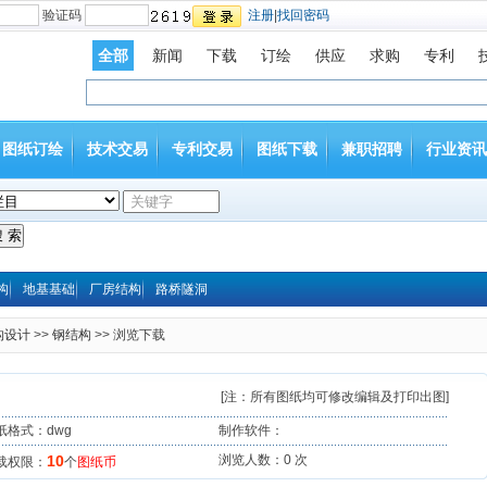
验证码
注册
|
找回密码
全部
新闻
下载
订绘
供应
求购
专利
图纸订绘
技术交易
专利交易
图纸下载
兼职招聘
行业资讯
构
地基基础
厂房结构
路桥隧洞
构设计
>>
钢结构
>> 浏览下载
[注：所有图纸均可修改编辑及打印出图]
纸格式：dwg
制作软件：
10
浏览人数：
0 次
载权限：
个
图纸币