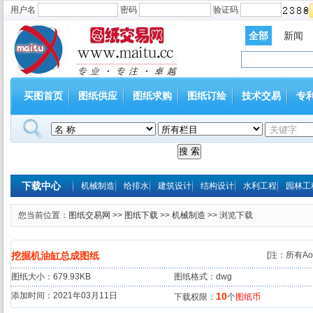
用户名
密码
验证码
全部
新闻
买图首页
图纸供应
图纸求购
图纸订绘
技术交易
专
下载中心
机械制造
给排水
建筑设计
结构设计
水利工程
园林工
您当前位置：
图纸交易网
>>
图纸下载
>>
机械制造
>> 浏览下载
挖掘机油缸总成图纸
[注：所有A
图纸大小：679.93KB
图纸格式：dwg
添加时间：2021年03月11日
10
下载权限：
个
图纸币