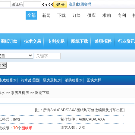
验证码
注册
|
找回密码
全部
新闻
下载
订绘
供应
求购
专利
图纸订绘
技术交易
专利交易
图纸下载
兼职招聘
行业资讯
市政给排水
污水处理图
泵房及机房
消防给排水
图块大样
排水
>>
泵房及机房
>> 浏览下载
[注：所有AotuCAD/CAXA图纸均可修改编辑及打印出图]
纸格式：dwg
制作软件：AotuCAD/CAXA
10
浏览人数：
0 次
载权限：
个
图纸币