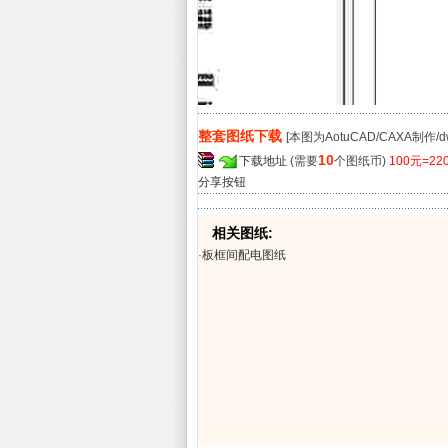
整套图纸下载
[本图为AotuCAD/CAXA制作/
10
下载地址
(需要
个图纸币)
100元=2
分享按钮
相关图纸:
·
板框间配电图纸