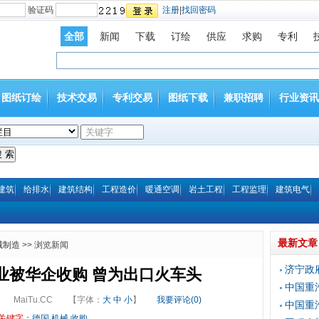
验证码
注册
|
找回密码
全部
新闻
下载
订绘
供应
求购
专利
图纸订绘
技术交易
专利交易
图纸下载
兼职招聘
行业资讯
建筑
给排水
建筑结构
工程造价
暖通空调
岩土工程
工程监理
建筑电气
最新文章
械制造
>> 浏览新闻
济宁政
业被华企收购 曾为出口火车头
中国重
MaiTu.CC
【字体：
大
中
小
】
我要评论(0)
中国重
关键字：
德国
机械
收购