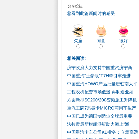
分享按钮
您看到此篇新闻时的感受：
欠扁
同意
很好
相关阅读:
济宁政府大力支持中国重汽济宁商
中国重汽“土豪版”T7H牵引车走进
中国重汽HOWO产品批量进驻南太平
工程农机配套市场低迷 再制造业如
方圆新型SC200/200变频施工升降机
重汽王牌7系微卡MICRO商用车生产
中国已成为德国制造业全球最重要
法拉帝最新旗舰游艇助力海上“潍
中国重汽卡车公司KD业务：立意高远