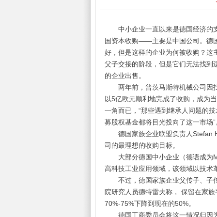
中小企业一直以来是德国经济的支
国资本收购——主要是中国公司。德
好，但是这样的企业为何被收购？这
父子交接的阶段，但是它们无法找到
的企业出售。
两年前，普茨马斯特机械公司因找
以5亿欧元顺利地完成了收购，成为
一角而已，“那些遇到继承人问题的
募股权基金都将目光投向了这一市场”
德国家族企业联盟负责人Stefan H
司的最理想的收购目标。
大部分德国中小企业（德语成为Mitt
高科技工业应用领域，该领域以技术
不过，德国家族企业父传子、子传
院研究人员德特雷夫称， 保留在家族
70%-75%下降到现在的50%。
德国工商委员会将这一情况归因为