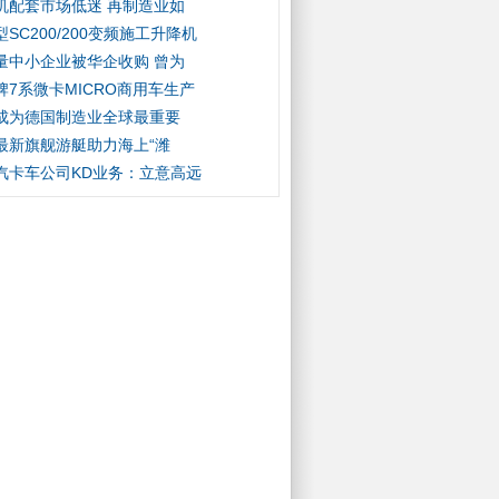
机配套市场低迷 再制造业如
SC200/200变频施工升降机
量中小企业被华企收购 曾为
牌7系微卡MICRO商用车生产
成为德国制造业全球最重要
最新旗舰游艇助力海上“潍
汽卡车公司KD业务：立意高远