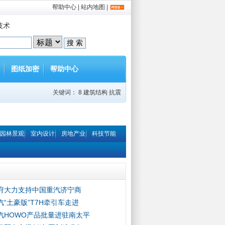
帮助中心
|
站内地图
|
技术
图纸加密
帮助中心
关键词：
8
建筑结构
抗震
园林景观
室内设计
房地产业
科技节能
府大力支持中国重汽济宁商
汽“土豪版”T7H牵引车走进
汽HOWO产品批量进驻南太平