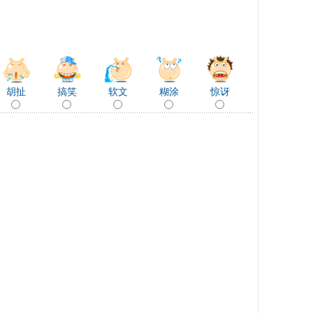
胡扯
搞笑
软文
糊涂
惊讶