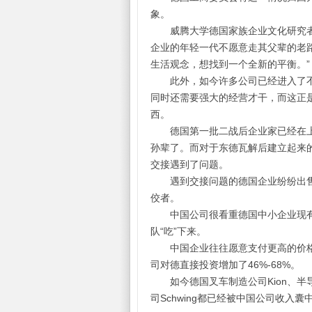
象。
威腾大学德国家族企业文化研究者和心理学家
企业的年轻一代不愿意走其父辈的老
生活观念，想找到一个全新的平衡。”
此外，如今许多公司已经进入了不
同时还需要强大的经营才干，而这正
西。
德国第一批二战后企业家已经在上
孙辈了。而对于东德瓦解后建立起来
交接遇到了问题。
遇到交接问题的德国企业纷纷出售
佼者。
中国公司很看重德国中小企业现有
队“吃”下来。
中国企业往往愿意支付更高的价格来收
司对德直接投资增加了46%-68%。
如今德国叉车制造公司Kion、半导体
司Schwing都已经被中国公司收入囊