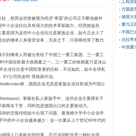
工程农
方圆新型
德国大
柱，然而这些曾被视为经济“脊梁”的公司正不断地被外
重汽王
国中小企业往往具有强大的技术革新能力，经营效益良
中国已
主要是因为这些中小企业往往是家族企业，如今正步入了
法拉帝
适合的继承人来接管业务，无奈之下，只得将经营了数代
中国重
不到继承人而被出售给了中国三一重工集团。三一重工
当时中国在欧最大收购案之一。三一重工的收购案只是冰山
技术企业往往是中国投资者的目标，不仅如此，如今全球私
。EY公司的皮特·英格丽许说。
eidbreder称，德国企业尤其是家族企业目前成为中国公
elstand）掌握在私人家族手中。这些企业主要擅长于
革新闻名于世，同时也是德国出口的主要推动力。
孙的交接传统如今出现了问题。曼海姆大学中小企业学
手中的中小企业越来越少：这一比重从上个世纪90年代的
德国人口老龄化的结果，不过这同时也是一种社会现