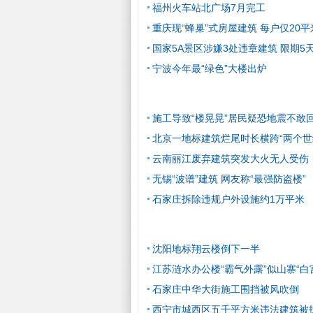
福州火车站北广场7月完工
重庆现“蜂巢”式房屋建筑 每户仅20平
国家5A景区涉嫌3处违章建筑 限期5
宁波今年最“绿色”大楼出炉
施工导致“楼晃晃”居民疑恐地震不敢
北京一地标建筑烂尾时长横跨“两个世
云南丽江废弃建筑突发大火无人受伤
无锡“波谱”建筑 网友称“最强防盗楼”
石家庄拆除违规户外设施约1万平米
沈阳地标翔云楼倒下一半
江苏涟水办公楼“霸气外露”似山寨“白
石家庄中华大街施工围挡被风吹倒
西宁市城西区五千平方米违法建筑被