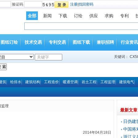
验证码
注册
|
找回密码
全部
新闻
下载
订绘
供应
求购
专利
图纸订绘
技术交易
专利交易
图纸下载
兼职招聘
行业资讯
关键词：
CX5
建筑
给排水
建筑结构
工程造价
暖通空调
岩土工程
工程监理
建筑电气
程监理
最新文章
日伪建
中国将
2014年04月18日
浙江义