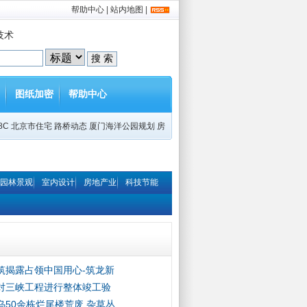
帮助中心
|
站内地图
|
技术
图纸加密
帮助中心
8C
北京市住宅
路桥动态
厦门海洋公园规划
房
园林景观
室内设计
房地产业
科技节能
筑揭露占领中国用心-筑龙新
对三峡工程进行整体竣工验
乌50余栋烂尾楼荒废 杂草丛