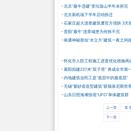
北京“最牛违建”变垃圾山半年末拆完
北京新机场下半年启动拆迁
石家庄超大违章建筑遭官方强拆 3天
贵阳“最牛”违章城堡为何拆不完
南通神秘形似“水立方”建筑一夜之间
怀化市人防工程施工进度优化措施再
襄阳拟建237米“双子塔” 将成全市第
内地建筑业民工是“底层中的最底层”
无锡“紫砂壶造型建筑”获颁基尼斯世
山东日照海滩惊现“UFO”单体建筑群
上一页
首 
下一页