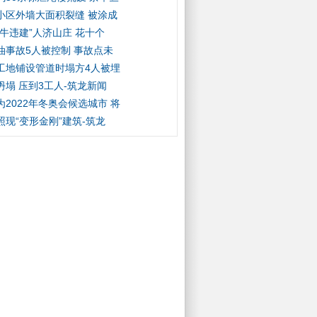
小区外墙大面积裂缝 被涂成
最牛违建”人济山庄 花十个
油事故5人被控制 事故点未
工地铺设管道时塌方4人被埋
坍塌 压到3工人-筑龙新闻
为2022年冬奥会候选城市 将
照现“变形金刚”建筑-筑龙