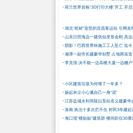
荷兰世界首栋“3D打印大楼”开工 开
湖北“棺材”造型的宜昌客运站 引网友
山东日照海边一建筑似变形金刚 高达3
阴影！巴西世界杯施工工人坠亡 迄今
湘潭一副市长建豪华别墅 占地两亩造
李克强:决不能一边高楼大厦一边棚户
小区建筑垃圾为何堆了一年多？
扬起灰尘小心溅自己一身“泥”
江苏盐城水利局疑以泵站名义建豪华
洛南:执法十多次拦不住 村民3年建
海口现“楼贴贴”建筑群 楼间距仅30厘