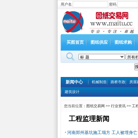
用户名
密码
买图首页
图纸供应
图纸求购
新闻中心
机械制造
路桥市政
房屋
建筑设计
您当前位置：
图纸交易网
>>
行业资讯
>>
工
工程监理新闻
河南郑州基坑施工塌方 工人被埋身亡