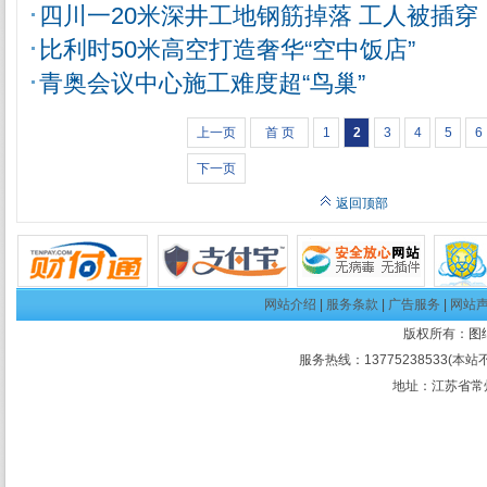
四川一20米深井工地钢筋掉落 工人被插穿
比利时50米高空打造奢华“空中饭店”
青奥会议中心施工难度超“鸟巢”
上一页
首 页
1
2
3
4
5
6
下一页
返回顶部
网站介绍
|
服务条款
|
广告服务
|
网站
版权所有：
图
服务热线：13775238533(本站
地址：江苏省常