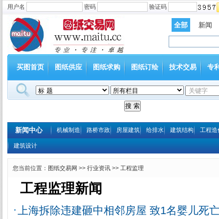
用户名
密码
验证码
全部
新闻
买图首页
图纸供应
图纸求购
图纸订绘
技术交易
专
新闻中心
机械制造
路桥市政
房屋建筑
给排水
建筑结构
工程造
建筑设计
您当前位置：
图纸交易网
>>
行业资讯
>>
工程监理
工程监理新闻
上海拆除违建砸中相邻房屋 致1名婴儿死亡(