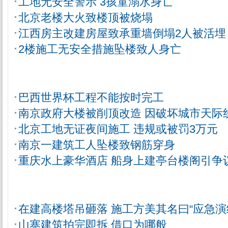
工地无安全警示 3孩童溺水身亡
北京老楼大火致楼顶被烧塌
江西房主改建房屋致承重墙倒塌2人被活埋
2楼施工无安全措施坠楼致人身亡
巴西世界杯工程不能按时完工
南京政府大楼被削顶改造 因破坏城市天际
北京工地无证夜间施工 违规或被罚3万元
南京一建筑工人坠楼致钢筋穿身
重庆水上豪华酒店 船身上建亭台楼阁引争
在建高楼塔吊砸落 施工方美其名曰“应急演
山寨建筑拍完即拆 借口为哪般