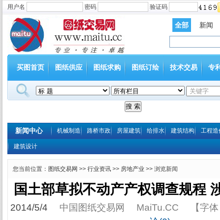
用户名
密码
验证码
全部
新闻
买图首页
图纸供应
图纸求购
图纸订绘
技术交易
专
新闻中心
机械制造
路桥市政
房屋建筑
给排水
建筑结构
工程造
建筑设计
您当前位置：
图纸交易网
>>
行业资讯
>>
房地产业
>> 浏览新闻
国土部草拟不动产产权调查规程 
2014/5/4
中国图纸交易网
MaiTu.CC
【字体