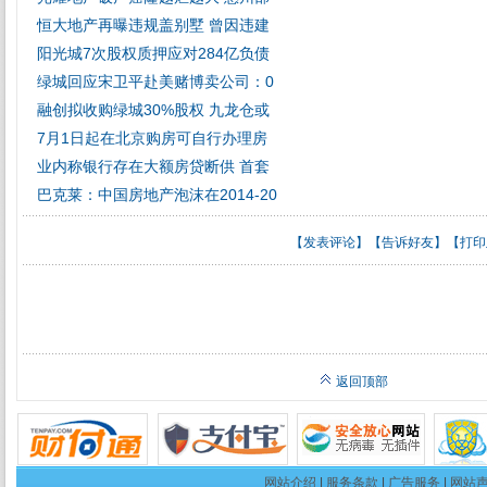
恒大地产再曝违规盖别墅 曾因违建
阳光城7次股权质押应对284亿负债
绿城回应宋卫平赴美赌博卖公司：0
融创拟收购绿城30%股权 九龙仓或
7月1日起在北京购房可自行办理房
业内称银行存在大额房贷断供 首套
巴克莱：中国房地产泡沫在2014-20
【
发表评论
】【
告诉好友
】【
打印
返回顶部
网站介绍
|
服务条款
|
广告服务
|
网站