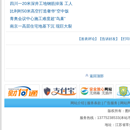
四川一20米深井工地钢筋掉落 工人
比利时50米高空打造奢华“空中饭
青奥会议中心施工难度超“鸟巢”
南京一高层住宅地基下沉 现巨大裂
【
发表评论
】【
告诉好友
】【
打印
返回顶部
网站介绍
|
服务条款
|
广告服务
|
网站
版权所有：
图
服务热线：13775238533(本站
地址：江苏省常