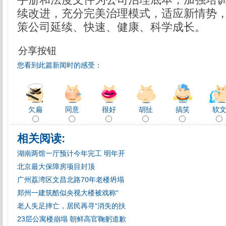
续改进，充分完美治理模式，适应新情势
策公司延续、快速、健康、科学成长。
分享按钮
您看到此篇新闻时的感受：
欠扁
同意
很好
胡扯
搞笑
软
相关阅读:
湖南两馆一厅预计今年完工 明年开
北京最大保障房项目封顶
广州荔湾区文昌北路70年老楼坍塌
郑州一建筑酷似央视大楼被戏称“
老人失足摔亡，居民再寻“消失的扶
23层公寓楼崩塌 朝鲜高官鞠躬道歉