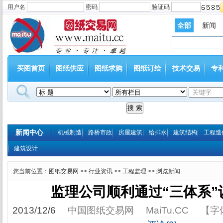
用户名
密码
验证码
全部
新闻
买图首页
图纸供应
图纸求购
图纸订绘
技术交易
专
新闻中心
机械制造
路桥市政
房屋建筑
给排水
建筑结构
工程造
建筑设计
您当前位置：
图纸交易网
>>
行业资讯
>>
工程监理
>> 浏览新闻
监理公司顺利通过“三体系”
2013/12/6
中国图纸交易网
MaiTu.CC
【字